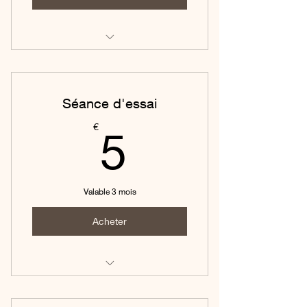
Pilates tous niveaux
Séance d'essai
5€
€
5
Valable 3 mois
Acheter
Pilates tous niveaux