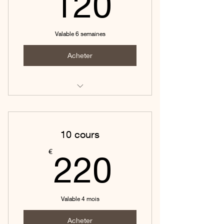
120€
120
Valable 6 semaines
Acheter
Pilates tous niveaux
10 cours
220€
€
220
Valable 4 mois
Acheter