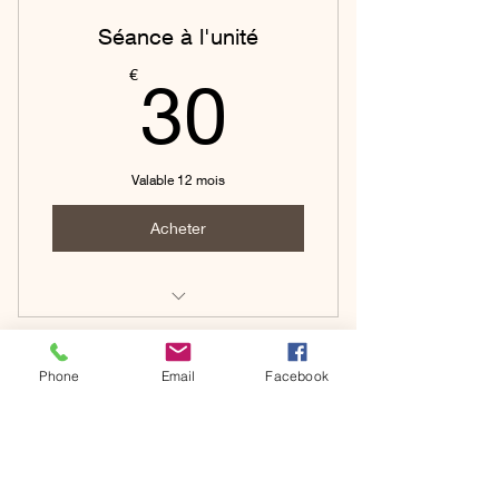
Séance à l'unité
30€
€
30
Valable 12 mois
Acheter
Pilates tous niveaux
Phone
Email
Facebook
contact@liwentraining.fr